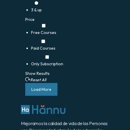
3 & up
Price
Free Courses
Paid Courses
Only Subscription
Show Results
Reset All
Load More
Mejoramos la calidad de vida de las Personas