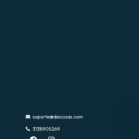
soporte@deicosas.com
3138905269