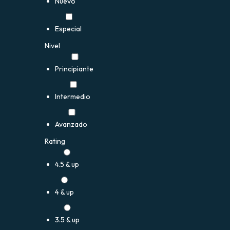
Nuevo
Especial
Nivel
Principiante
Intermedio
Avanzado
Rating
4.5 & up
4 & up
3.5 & up